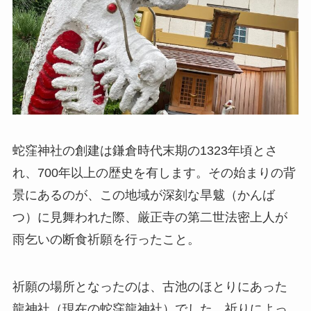
蛇窪神社の創建は鎌倉時代末期の1323年頃とさ
れ、700年以上の歴史を有します。その始まりの背
景にあるのが、この地域が深刻な旱魃（かんば
つ）に見舞われた際、厳正寺の第二世法密上人が
雨乞いの断食祈願を行ったこと。
祈願の場所となったのは、古池のほとりにあった
龍神社（現在の蛇窪龍神社）でした。祈りによっ