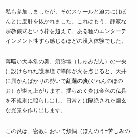
私も参加しましたが、そのスケールと迫力にはほ
んとに度肝を抜かれました。これはもう、静寂な
宗教儀式という枠を超えて、ある種のエンターテ
インメント性すら感じるほどの没入体験でした。
薄暗い大本堂の奥、須弥壇（しゅみだん）の中央
に設けられた護摩壇で導師が火を点じると、天井
に届かんばかりの勢いで
紅蓮の炎
(ぐれんのほの
お）が燃え上がります。揺らめく炎は金色の仏具
を不規則に照らし出し、日常とは隔絶された幽玄
な光景を作り出します。
この炎は、密教において煩悩（ぼんのう=苦しみの