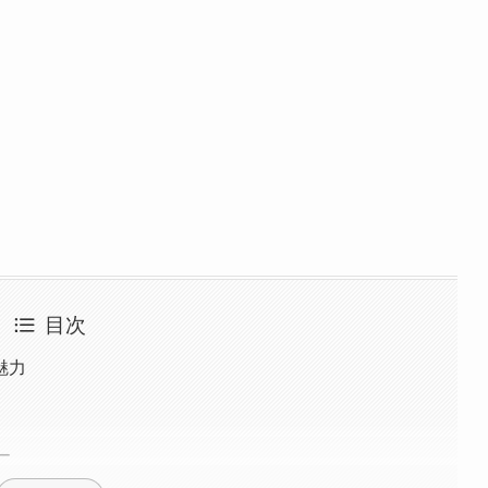
目次
魅力
ー