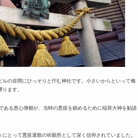
ビルの谷間にひっそりと佇む神社です。小さいからといって侮
遡ります。
僧である恵心僧都が、当時の悪疫を鎮めるために稲荷大神を勧請
々にとって悪疫退散の祈願所として深く信仰されていました。