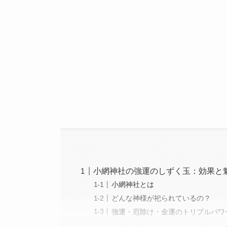
小網神社の強運のしずく玉：効果と
小網神社とは
どんな神様が祀られているの？
強運・厄除け・金運のトリプルパワ