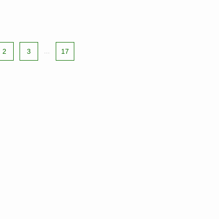
2
3
...
17