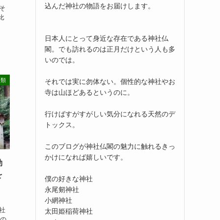
込んだ神社の物語をお届けします。
そ
比
日本人にとって身近な存在である神社仏
閣。でも訪れるのは正月だけという人も多
いのでは。
分類
それでは実に勿体ない。個性的な神社やお
寺は山ほどあるというのに。
行けばすがすがしい気分になれる天然のデ
トックス。
このブログが神社仏閣の魅力に触れるきっ
かけになれば嬉しいです。
効
を
僕の好きな神社
永尾剱神社
小網神社
社
太田姫稲荷神社
きの