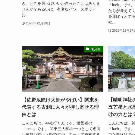
き、どこを選べばいいか迷ったことはありま
「luck」で
せんか？あるいは、有名なパワースポット
たちが迎えて
に...
を運ぼうとす
祀...
2025年12月29日
2025年12月27
未分類
【佐野厄除け大師がやばい】関東を
【晴明神社
代表する古刹に人々が押し寄せる理
五芒星と水
由とは
けの力とは
こんにちは。神社行くんじゃ、運営者の
こんにちは。
「luck」です。 関東三大師の一つとして名高
「luck」で
い佐野厄除け大師ですが、ネットで検索する
力な魔除けの