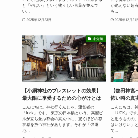
と「やばい」という物々しい言葉が並んで
が絶えない超
い...
も...
2025年12月23日
2025年12月21
未分類
【小網神社のブレスレットの効果】
【熱田神宮
最大限に享受するための心がけとは
怖い噂の真
こんにちは。神社行くんじゃ、運営者の
こんにちは。
「luck」です。 東京の日本橋という、高層ビ
「LUCK」で
ルが立ち並ぶ都会の真ん中に、驚くほどの存
と思うものの
在感を放つ神社があります。それが「強運
はいけない」
厄...
て...