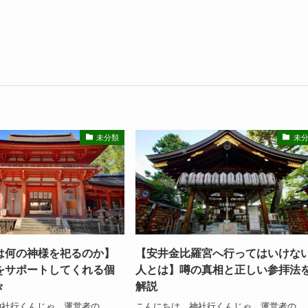
未分類
未
は何の神様を祀るのか】
【安井金比羅宮へ行ってはいけな
をサポートしてくれる個
人とは】噂の真相と正しい参拝法
々
解説
神社行くんじゃ、運営者の
こんにちは。神社行くんじゃ、運営者の