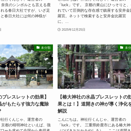
す。 奈良のシンボルとも言える鹿
「luck」です。 京都の東山にひっそりと、
くれる春日大社ですが、いざ足
れでいて圧倒的な存在感で鎮座する安井金
ると春日大社には何の神様が
羅宮。ネットで検索すると安井金比羅宮
に、...
日
2025年12月25日
未分類
未
のブレスレットの効果】
【椿大神社の水晶ブレスレットの
晶がもたらす強力な魔除
果とは！】道開きの神が導く浄化
？
解説
神社行くんじゃ、運営者の
こんにちは。神社行くんじゃ、運営者の
す。 京都の晴明神社といえば、強
「luck」です。 三重県鈴鹿市にある椿大神
パワーを求めて全国から参拝者
（つばきおおかみやしろ）。 ここは道開