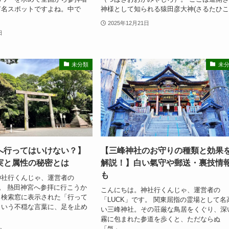
有名スポットですよね。中で
神様として知られる猿田彦大神(さるたひこ.
2025年12月21日
日
未分類
未
へ行ってはいけない？】
【三峰神社のお守りの種類と効果
実と属性の秘密とは
解説！】白い氣守や郵送・裏技情
も
神社行くんじゃ、運営者の
す。 熱田神宮へ参拝に行こうか
こんにちは。神社行くんじゃ、運営者の
、検索窓に表示された「行って
「LUCK」です。 関東屈指の霊場として名
という不穏な言葉に、足を止め
い三峰神社。その荘厳な鳥居をくぐり、深
霧に包まれた参道を歩くと、ただならぬ
「気」...